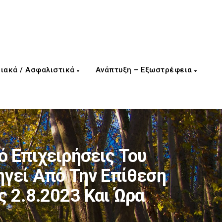
ιακά / Ασφαλιστικά
Ανάπτυξη – Εξωστρέφεια
 Επιχειρήσεις Του
ηγεί Από Την Επίθεση
 2.8.2023 Και Ώρα