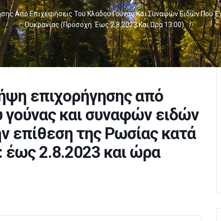
σης Από Επιχειρήσεις Του Κλάδου Γούνας Και Συναφών Ειδών Που Έχ
Ουκρανίας (Προσοχή: Έως 2.8.2023 Και Ώρα 13:00)
/
λήψη επιχορήγησης από
υ γούνας και συναφών ειδών
ην επίθεση της Ρωσίας κατά
 έως 2.8.2023 και ώρα