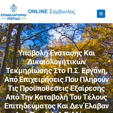
Υποβολή Ένστασης Και
Δικαιολογητικών
Τεκμηρίωσης Στο Π.Σ. Εργάνη,
Από Επιχειρήσεις Που Πληρούν
Τις Προϋποθέσεις Εξαίρεσης
Από Την Καταβολή Του Τέλους
Επιτηδεύματος Και Δεν Έλαβαν