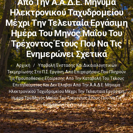
Από Την Α.Α.Δ.Ε. Μήνυμα
Ηλεκτρονικού Ταχυδρομείου
Μέχρι Την Τελευταία Εργάσιμη
Ημέρα Του Μηνός Μαΐου Του
Τρέχοντος Έτους Που Να Τις
Ενημερώνει Σχετικά
Αρχική
/
Υποβολή Ένστασης Και Δικαιολογητικών
Τεκμηρίωσης Στο Π.Σ. Εργάνη, Από Επιχειρήσεις Που Πληρούν
Τις Προϋποθέσεις Εξαίρεσης Από Την Καταβολή Του Τέλους
Επιτηδεύματος Και Δεν Έλαβαν Από Την Α.Α.Δ.Ε. Μήνυμα
Ηλεκτρονικού Ταχυδρομείου Μέχρι Την Τελευταία Εργάσιμη
Ημέρα Του Μηνός Μαΐου Του Τρέχοντος Έτους Που Να Τις
Ενημερώνει Σχετικά
/