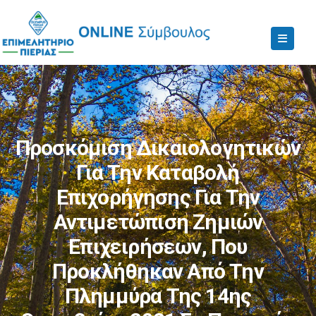
Προσκόμιση Δικαιολογητικών
Για Την Καταβολή
Επιχορήγησης Για Την
Αντιμετώπιση Ζημιών
Επιχειρήσεων, Που
Προκλήθηκαν Από Την
Πλημμύρα Της 14ης