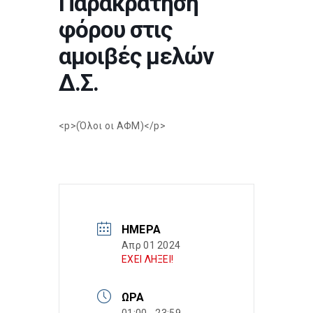
Παρακράτηση
φόρου στις
αμοιβές μελών
Δ.Σ.
<p>(Όλοι οι ΑΦΜ)</p>
ΗΜΈΡΑ
Απρ 01 2024
ΕΧΕΙ ΛΗΞΕΙ!
ΏΡΑ