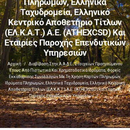
Πληρωμών, Ελληνικά
Ταχυδρομεία, Ελληνικό
Κεντρικό Αποθετήριο Τίτλων
(ΕΛ.Κ.Α.Τ.) Α.Ε. (ATHEXCSD) Και
Εταιρίες Παροχής Επενδυτικών
Υπηρεσιών
Αρχική
/
Διαβίβαση Στην Α.Α.Δ.Ε., Στοιχείων Προηγούμενου
Έτους Από Πιστωτικά Και Χρηματοδοτικά Ιδρύματα, Φορείς
Εκκαθάρισης Συναλλαγών Με Τη Χρήση Καρτών Πληρωμών,
Ιδρύματα Πληρωμών, Ελληνικά Ταχυδρομεία, Ελληνικό Κεντρικό
Αποθετήριο Τίτλων (ΕΛ.Κ.Α.Τ.) Α.Ε. (ATHEXCSD) Και Εταιρίες
Παροχής Επενδυτικών Υπηρεσιών
/