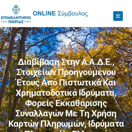
Διαβίβαση Στην Α.Α.Δ.Ε.,
Στοιχείων Προηγούμενου
Έτους Από Πιστωτικά Και
Χρηματοδοτικά Ιδρύματα,
Φορείς Εκκαθάρισης
Συναλλαγών Με Τη Χρήση
Καρτών Πληρωμών, Ιδρύματα