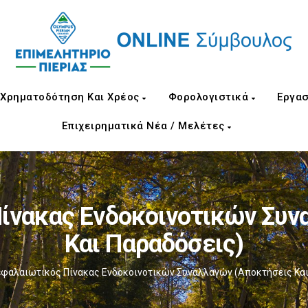
Χρηματοδότηση Και Χρέος
Φορολογιστικά
Εργασ
Επιχειρηματικά Νέα / Μελέτες
ίνακας Ενδοκοινοτικών Συν
Και Παραδόσεις)
φαλαιωτικός Πίνακας Ενδοκοινοτικών Συναλλαγών (Αποκτήσεις Και