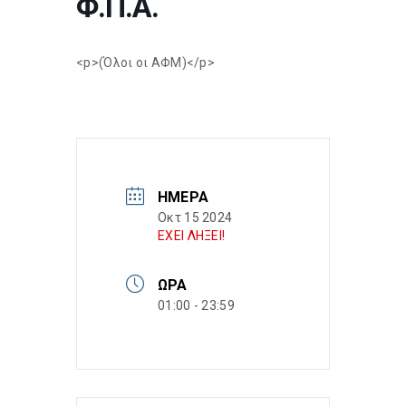
Φ.Π.Α.
<p>(Όλοι οι ΑΦΜ)</p>
ΗΜΈΡΑ
Οκτ 15 2024
ΕΧΕΙ ΛΗΞΕΙ!
ΏΡΑ
01:00 - 23:59