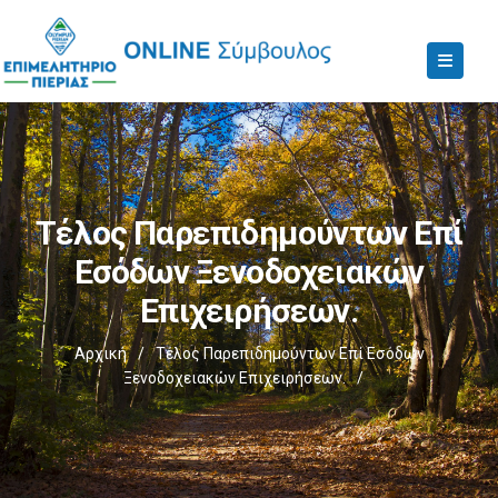
Τέλος Παρεπιδημούντων Επί
Εσόδων Ξενοδοχειακών
Επιχειρήσεων.
Αρχική
/
Τέλος Παρεπιδημούντων Επί Εσόδων
Ξενοδοχειακών Επιχειρήσεων.
/