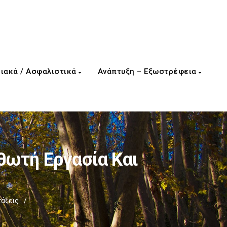
ιακά / Ασφαλιστικά
Ανάπτυξη – Εξωστρέφεια
θωτή Εργασία Και
τάξεις
/