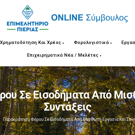
Χρηματοδότηση Και Χρέος
Φορολογιστικά
Εργασ
Επιχειρηματικά Νέα / Μελέτες
ου Σε Εισοδήματα Από Μισ
Συντάξεις
Παρακράτηση Φόρου Σε Εισοδήματα Από Μισθωτή Εργασία Και Συν